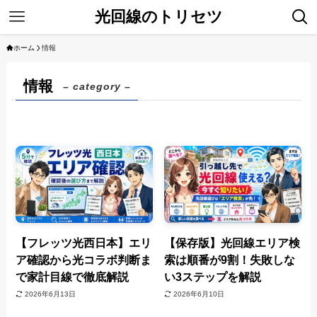
光回線のトリセツ
ホーム
情報
情報
– category –
【フレッツ光西日本】エリ
【保存版】光回線エリア検
ア確認から光コラボ判断ま
索は順番が9割！失敗しな
で家計目線で徹底解説
い3ステップを解説
2026年6月13日
2026年6月10日