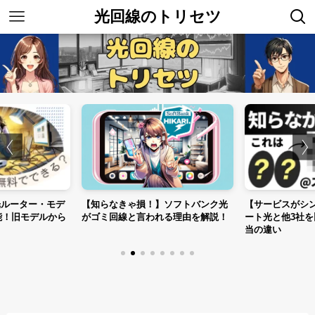
光回線のトリセツ
光ルーター・モデ
【知らなきゃ損！】ソフトバンク光
【サービスがシ
能！旧モデルから
がゴミ回線と言われる理由を解説！
ート光と他3社
当の違い