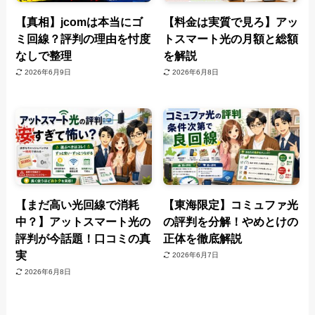
【真相】jcomは本当にゴ
【料金は実質で見ろ】アッ
ミ回線？評判の理由を忖度
トスマート光の月額と総額
なしで整理
を解説
2026年6月9日
2026年6月8日
【まだ高い光回線で消耗
【東海限定】コミュファ光
中？】アットスマート光の
の評判を分解！やめとけの
評判が今話題！口コミの真
正体を徹底解説
実
2026年6月7日
2026年6月8日