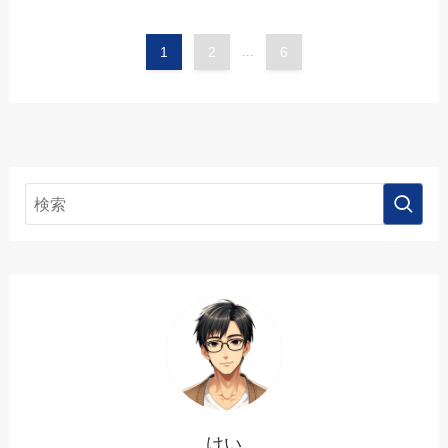
1
2
...
6
けい