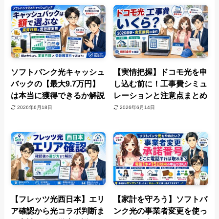
ソフトバンク光キャッシュ
【実情把握】ドコモ光を申
バックの【最大9.7万円】
し込む前に！工事費シミュ
は本当に獲得できるか解説
レーションと注意点まとめ
2026年6月18日
2026年6月14日
【フレッツ光西日本】エリ
【家計を守ろう】ソフトバ
ア確認から光コラボ判断ま
ンク光の事業者変更を使っ