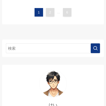
1
2
...
6
けい