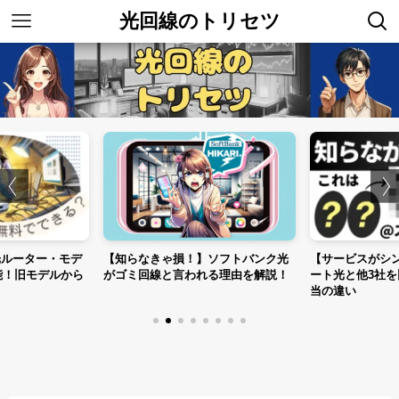
光回線のトリセツ
光ルーター・モデ
【知らなきゃ損！】ソフトバンク光
【サービスがシ
能！旧モデルから
がゴミ回線と言われる理由を解説！
ート光と他3社
当の違い