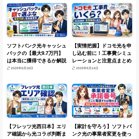
ソフトバンク光キャッシュ
【実情把握】ドコモ光を申
バックの【最大9.7万円】
し込む前に！工事費シミュ
は本当に獲得できるか解説
レーションと注意点まとめ
2026年6月18日
2026年6月14日
【フレッツ光西日本】エリ
【家計を守ろう】ソフトバ
ア確認から光コラボ判断ま
ンク光の事業者変更を使っ