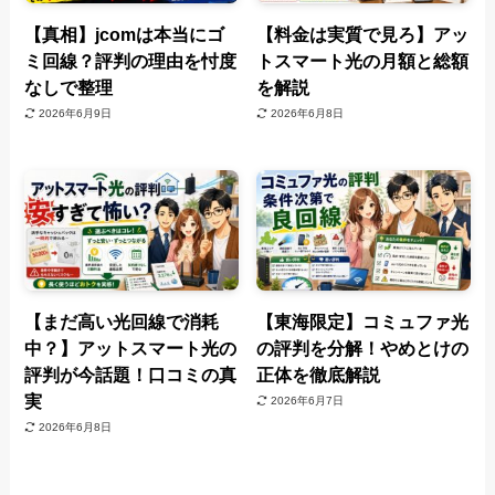
【真相】jcomは本当にゴ
【料金は実質で見ろ】アッ
ミ回線？評判の理由を忖度
トスマート光の月額と総額
なしで整理
を解説
2026年6月9日
2026年6月8日
【まだ高い光回線で消耗
【東海限定】コミュファ光
中？】アットスマート光の
の評判を分解！やめとけの
評判が今話題！口コミの真
正体を徹底解説
実
2026年6月7日
2026年6月8日