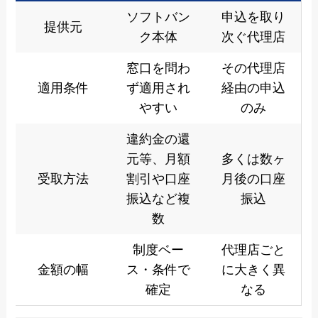
ソフトバン
申込を取り
提供元
ク本体
次ぐ代理店
窓口を問わ
その代理店
適用条件
ず適用され
経由の申込
やすい
のみ
違約金の還
元等、月額
多くは数ヶ
受取方法
割引や口座
月後の口座
振込など複
振込
数
制度ベー
代理店ごと
金額の幅
ス・条件で
に大きく異
確定
なる