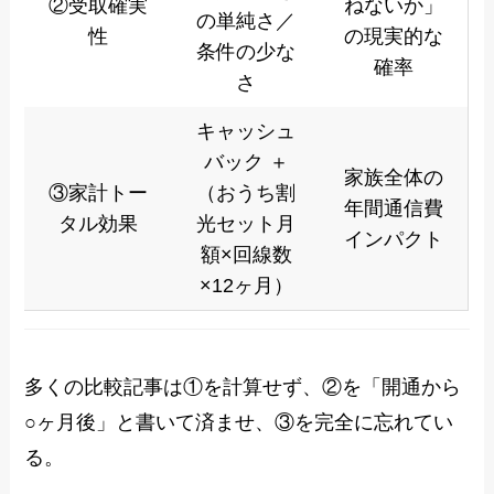
②受取確実
ねないか」
の単純さ／
性
の現実的な
条件の少な
確率
さ
キャッシュ
バック ＋
家族全体の
③家計トー
（おうち割
年間通信費
タル効果
光セット月
インパクト
額×回線数
×12ヶ月）
多くの比較記事は①を計算せず、②を「開通から
○ヶ月後」と書いて済ませ、③を完全に忘れてい
る。