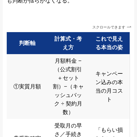
も判断が揺らがなくなる。
スクロールできます
計算式・考
これで見え
判断軸
え方
る本当の姿
月額料金 −
（公式割引
キャンペー
＋セット
ン込みの本
①実質月額
割）−（キャ
当の月コス
ッシュバッ
ト
ク ÷ 契約月
数）
受取月の早
「もらい損
さ／手続き