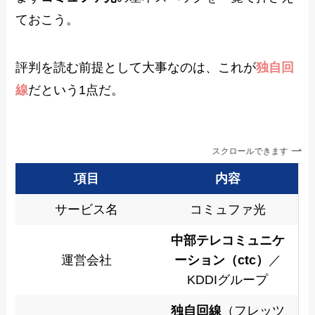
ておこう。
評判を読む前提として大事なのは、これが
独自回
線
だという1点だ。
スクロールできます
項目
内容
サービス名
コミュファ光
中部テレコミュニケ
運営会社
ーション（ctc）
／
KDDIグループ
独自回線
（フレッツ