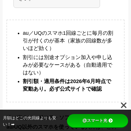
au／UQのスマホ1回線ごとに毎月の割
引が付くのが基本（家族の回線数が多
いほど効く）
割引には別途オプション加入や申し込
みが必要なケースがある（自動適用で
はない）
割引額・適用条件は2026年6月時点で
変動あり。必ず公式サイトで確認
逆に言えば、
ドコモ・ソフトバンク・楽天など、
月額はどこの光回線よりも安
@スマート光
い！➡
au/UQ以外のスマホを使っている人
には、この