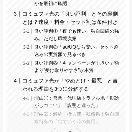
かを最初に確認
コミュファ光の「良い評判」とその裏側
とは？速度・料金・セット割は条件付き
良い評判①「夜でも速い」独自回線の強
み。ただし環境次第
良い評判②「au/UQなら安い」セット割
込みの実質額で見るべき
良い評判③「キャンペーンが手厚い」額
より”受け取りやすさ”が本質
コミュファ光が「やめとけ・最悪」と言
われる理由を3つに分解する
理由①：営業・代理店トラブル系「勧誘
がしつこい」「説明と違った」
理由②：解約・撤去費・残債系！独自回
線特有の「出ていく時の費用」