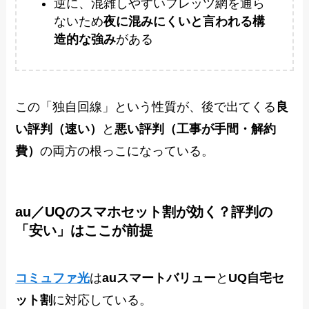
逆に、混雑しやすいフレッツ網を通ら
ないため
夜に混みにくいと言われる構
造的な強み
がある
この「独自回線」という性質が、後で出てくる
良
い評判（速い）
と
悪い評判（工事が手間・解約
費）
の両方の根っこになっている。
au／UQのスマホセット割が効く？評判の
「安い」はここが前提
コミュファ光
は
auスマートバリュー
と
UQ自宅セ
ット割
に対応している。