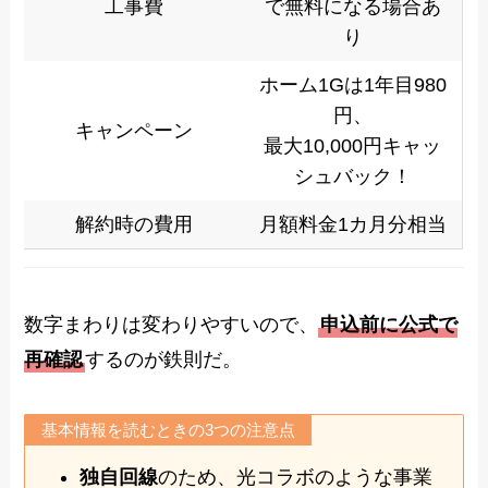
工事費
で無料になる場合あ
り
ホーム1Gは1年目980
円、
キャンペーン
最大10,000円キャッ
シュバック！
解約時の費用
月額料金1カ月分相当
数字まわりは変わりやすいので、
申込前に公式で
再確認
するのが鉄則だ。
基本情報を読むときの3つの注意点
独自回線
のため、光コラボのような事業